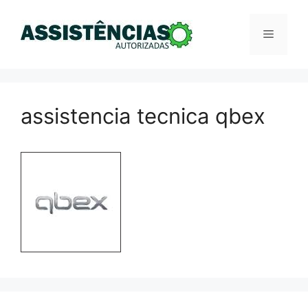
Pular
para
Menu
o
conteúdo
assistencia tecnica qbex