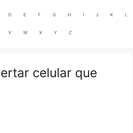
D
E
F
G
H
I
J
K
L
V
W
X
Y
Z
ertar celular que