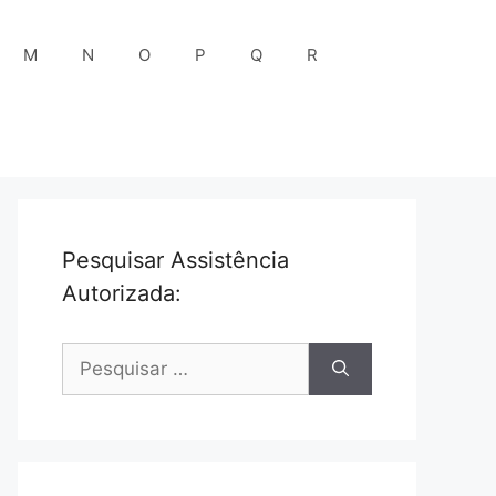
M
N
O
P
Q
R
Pesquisar Assistência
Autorizada:
Pesquisar
por: