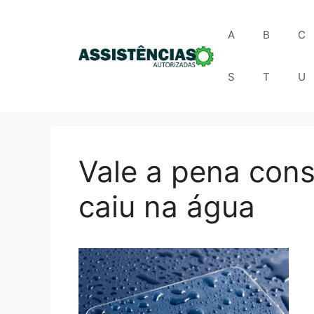
Pular
para
A
B
C
o
conteúdo
S
T
U
Vale a pena cons
caiu na água