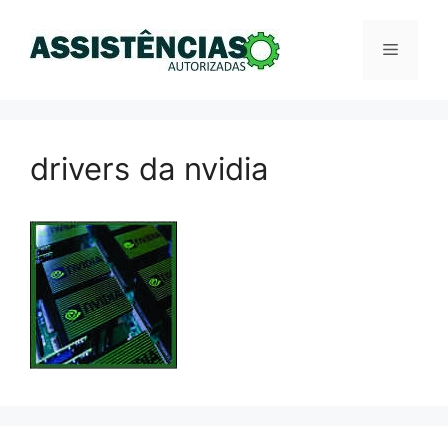
Pular
para
Menu
o
conteúdo
drivers da nvidia