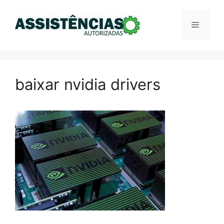
Pular
para
Menu
o
conteúdo
baixar nvidia drivers