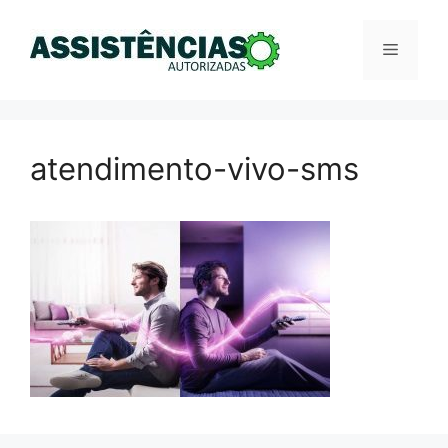
Pular
para
Menu
o
conteúdo
atendimento-vivo-sms