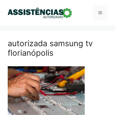
Pular
para
Menu
o
conteúdo
autorizada samsung tv
florianópolis