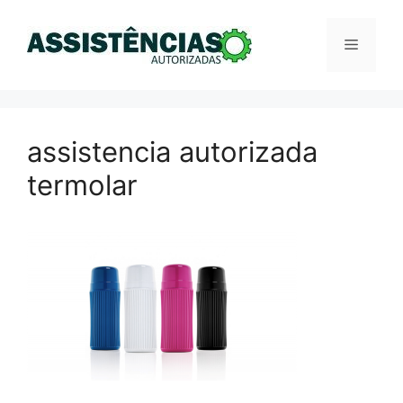
Pular
para
Menu
o
conteúdo
assistencia autorizada
termolar