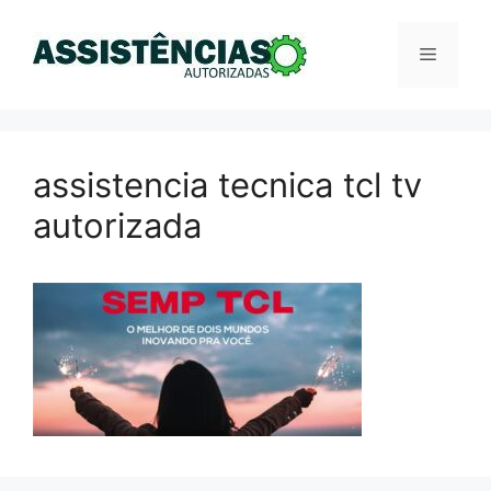
Pular
para
Menu
o
conteúdo
assistencia tecnica tcl tv
autorizada