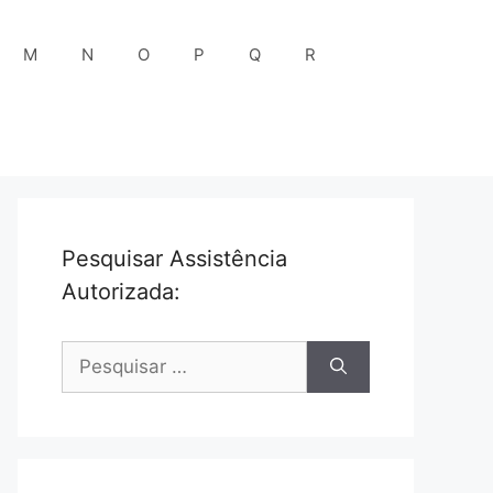
M
N
O
P
Q
R
Pesquisar Assistência
Autorizada:
Pesquisar
por: