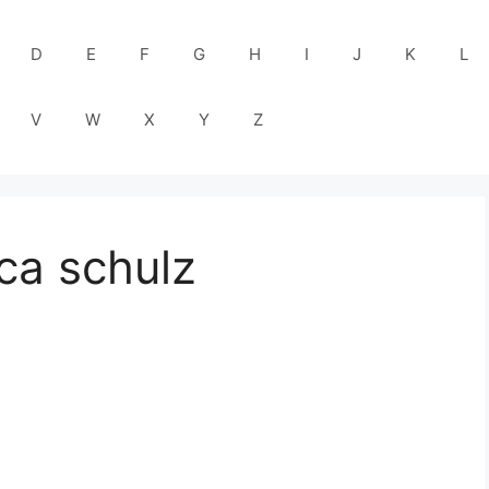
D
E
F
G
H
I
J
K
L
V
W
X
Y
Z
ica schulz