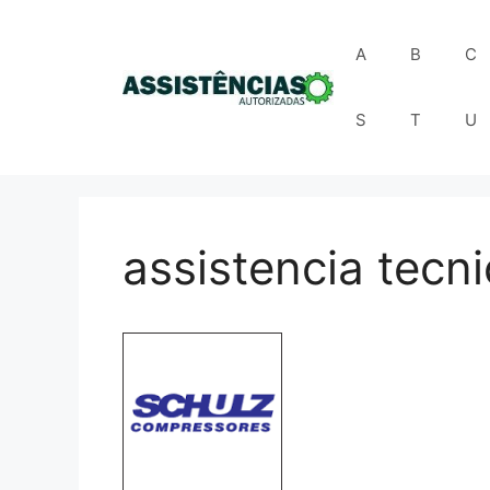
Pular
para
A
B
C
o
conteúdo
S
T
U
assistencia tecn