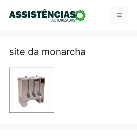
Pular
para
Menu
o
conteúdo
site da monarcha