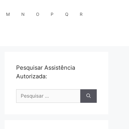
M
N
O
P
Q
R
Pesquisar Assistência
Autorizada:
Pesquisar
por: