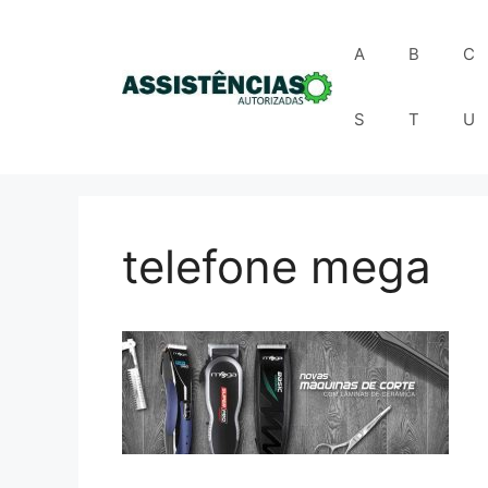
Pular
para
A
B
C
o
conteúdo
S
T
U
telefone mega