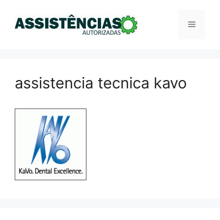
Pular
para
Menu
o
conteúdo
assistencia tecnica kavo