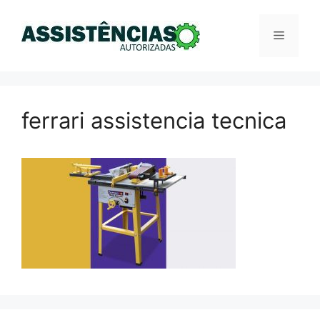
Pular
para
Menu
o
conteúdo
ferrari assistencia tecnica