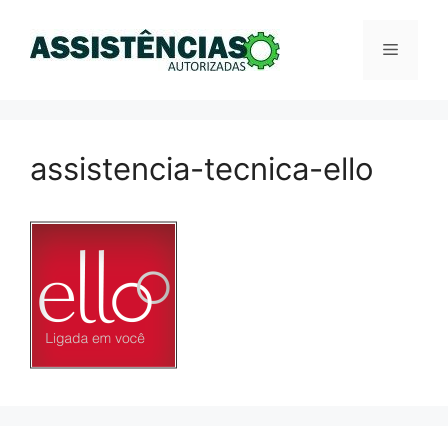
Pular
para
Menu
o
conteúdo
assistencia-tecnica-ello