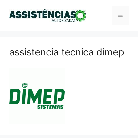
Pular
para
Menu
o
conteúdo
assistencia tecnica dimep