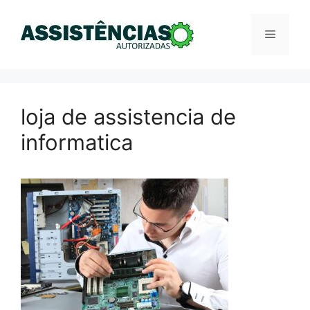
Pular
para
Menu
o
conteúdo
loja de assistencia de
informatica