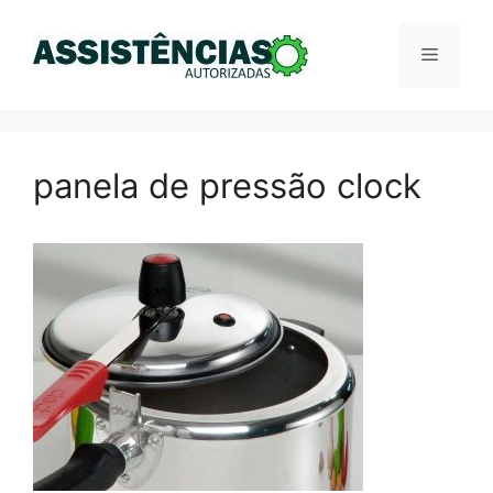
Pular
para
Menu
o
conteúdo
panela de pressão clock