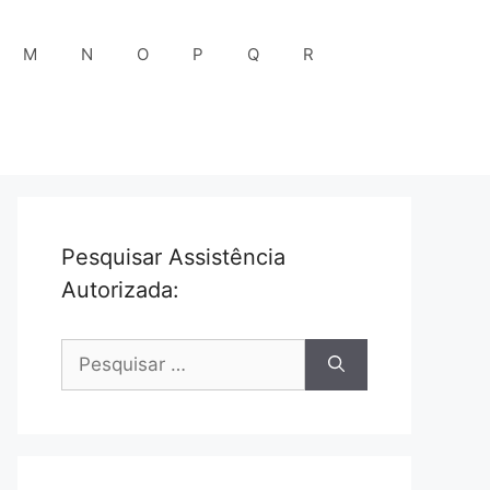
M
N
O
P
Q
R
Pesquisar Assistência
Autorizada:
Pesquisar
por: