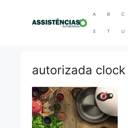
Pular
para
A
B
C
o
conteúdo
S
T
U
autorizada clock