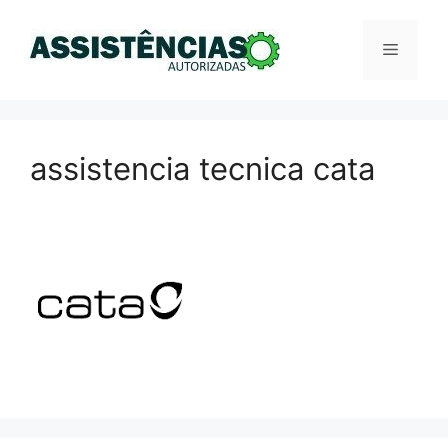
Pular
para
Menu
o
conteúdo
assistencia tecnica cata