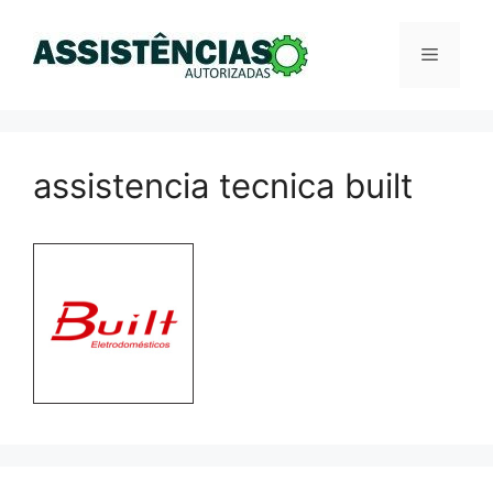
Pular
para
Menu
o
conteúdo
assistencia tecnica built