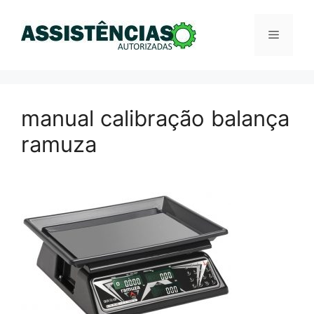
Pular
para
Menu
o
conteúdo
manual calibração balança
ramuza