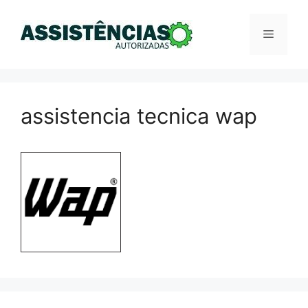
Pular
para
Menu
o
conteúdo
assistencia tecnica wap