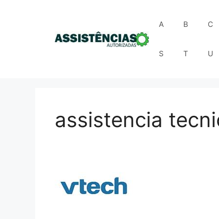
Pular
para
A
B
C
o
conteúdo
S
T
U
assistencia tecn