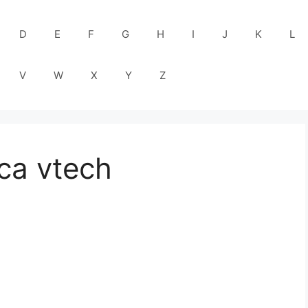
D
E
F
G
H
I
J
K
L
V
W
X
Y
Z
ica vtech