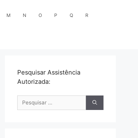
M
N
O
P
Q
R
Pesquisar Assistência
Autorizada:
Pesquisar
por: