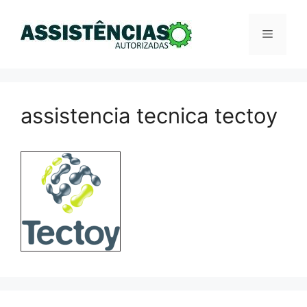
Pular
para
Menu
o
conteúdo
assistencia tecnica tectoy