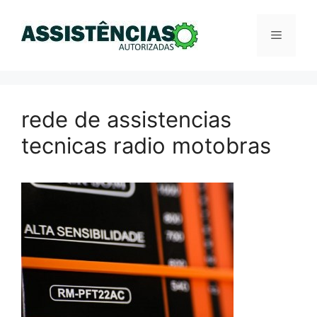
Pular
para
Menu
o
conteúdo
rede de assistencias
tecnicas radio motobras