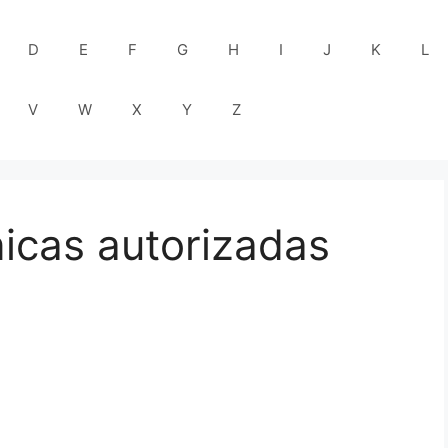
D
E
F
G
H
I
J
K
L
V
W
X
Y
Z
nicas autorizadas