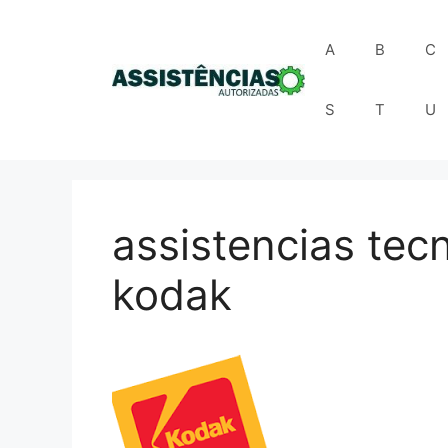
Pular
para
A
B
C
o
conteúdo
S
T
U
assistencias tec
kodak