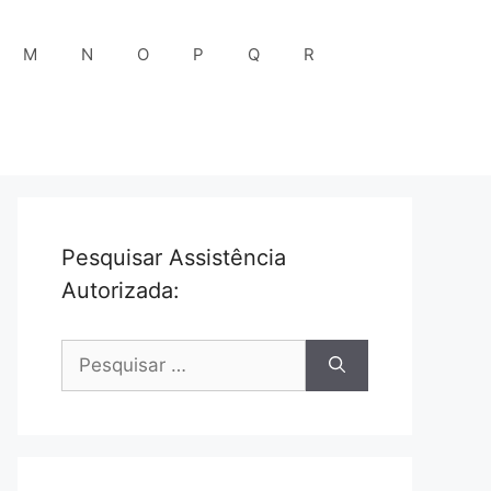
M
N
O
P
Q
R
Pesquisar Assistência
Autorizada:
Pesquisar
por: