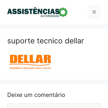
Pular
para
Menu
o
conteúdo
suporte tecnico dellar
Deixe um comentário
Comentário