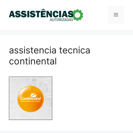
Pular
para
Menu
o
conteúdo
assistencia tecnica
continental