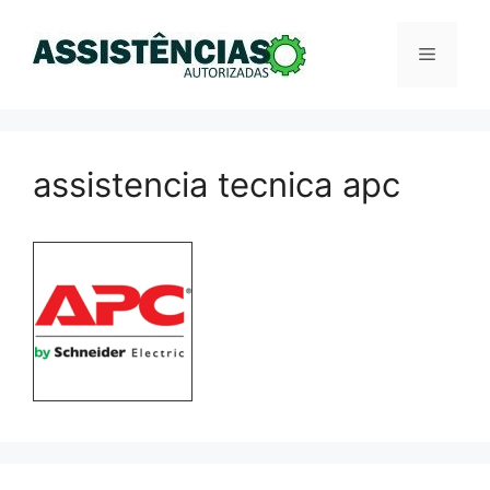
Pular
para
Menu
o
conteúdo
assistencia tecnica apc