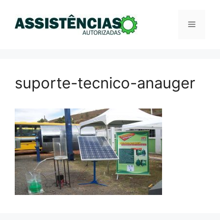
Pular
para
Menu
o
conteúdo
suporte-tecnico-anauger