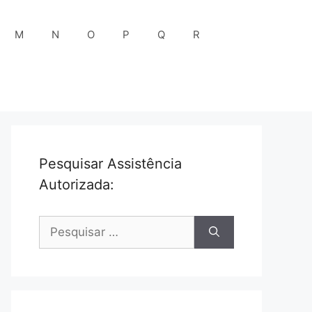
M
N
O
P
Q
R
Pesquisar Assistência
Autorizada:
Pesquisar
por: